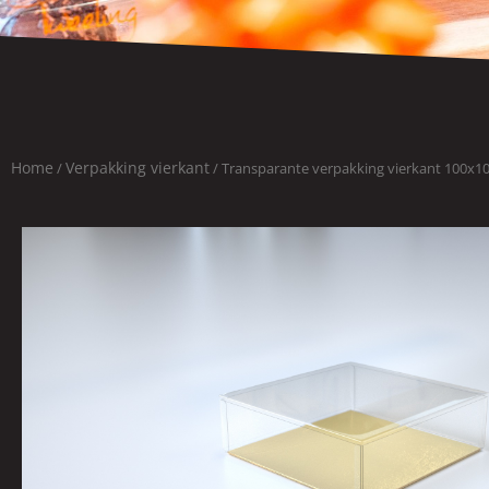
Home
Verpakking vierkant
/
/ Transparante verpakking vierkant 100x