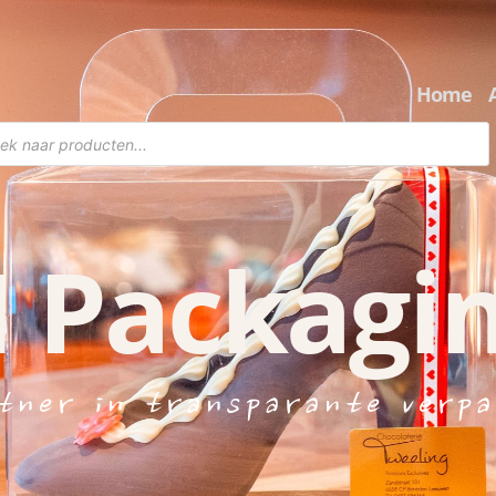
Home
en
 Packagi
tner in transparante verpa