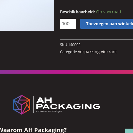
Transparante
Beschikbaarheid:
Op voorraad
verpakking
Toevoegen aan winke
vierkant
100x100x30
mm
SKU
140002
aantal
Verpakking vierkant
Categorie
Waarom AH Packaging?