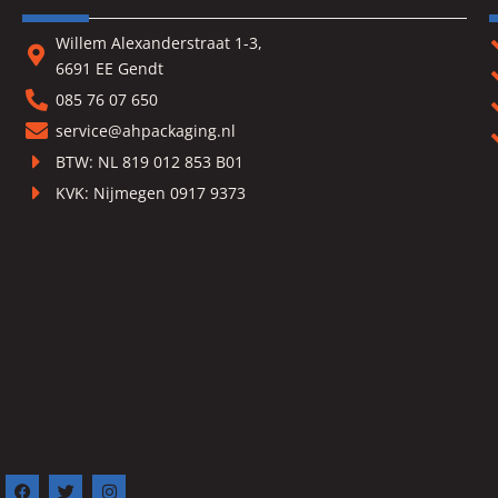
Willem Alexanderstraat 1-3,
6691 EE Gendt
085 76 07 650
service@ahpackaging.nl
BTW: NL 819 012 853 B01
KVK: Nijmegen 0917 9373
F
T
I