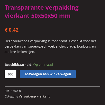
Transparante verpakking
vierkant 50x50x50 mm
€
0,42
Deze vouwdoos verpakking is foodproof. Geschikt voor het
verpakken van snoepgoed, koekje, chocolade, bonbons en
andere lekkernijen.
Transparante
Beschikbaarheid:
Op voorraad
verpakking
Toevoegen aan winkelwagen
vierkant
50x50x50
mm
SKU
140036
aantal
Verpakking vierkant
Categorie