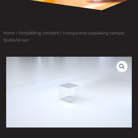
Home
Verpakking vierkant
/
/ Transparante verpakking vierkant
50x50x50 mm