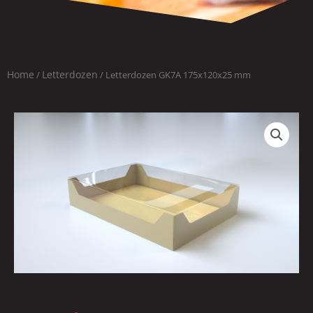
Home
Letterdozen
/
/ Letterdozen GK7A 175x120x25 mm