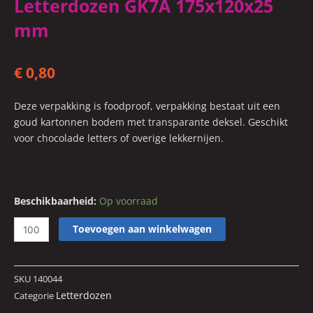
Letterdozen GK7A 175x120x25
mm
€
0,80
Deze verpakking is foodproof, verpakking bestaat uit een
goud kartonnen bodem met transparante deksel. Geschikt
voor chocolade letters of overige lekkernijen.
Letterdozen
Beschikbaarheid:
Op voorraad
GK7A
Toevoegen aan winkelwagen
175x120x25
mm
aantal
SKU
140044
Letterdozen
Categorie